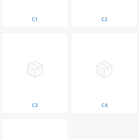
С1
С2
С3
С4