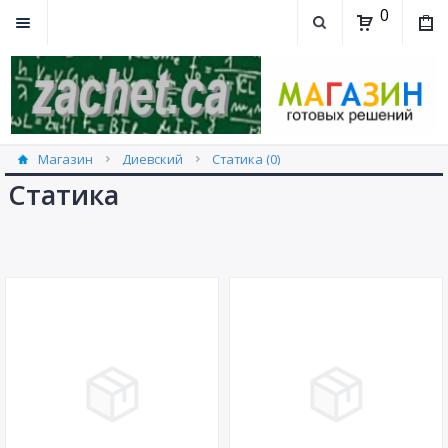
0
Магазин
Диевский
Статика (0)
Статика