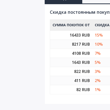
D9
Cкидка постоянным поку
D10
СУММА ПОКУПОК ОТ
СКИДКА
D11
16433 RUB
15%
D12
8217 RUB
10%
4108 RUB
7%
1643 RUB
5%
822 RUB
3%
411 RUB
2%
82 RUB
1%