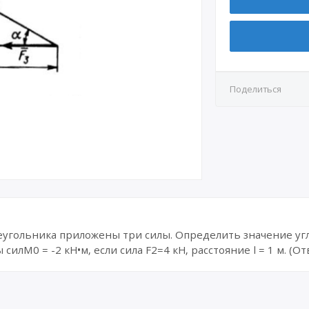
КР3
СР7
Д4.1
КР4
СР8
Д4.2
Д5
Поделиться
Д6
Д7.1
Д7.2
Д8
гольника приложены три силы. Определить значение угла
лМ0 = -2 кН•м, если сила F2=4 кН, расстояние l = 1 м. (Отв