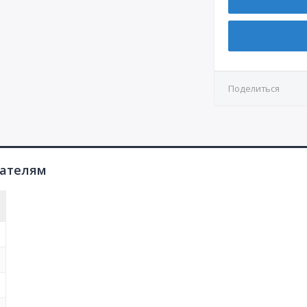
КР3
СР7
Д4.1
КР4
СР8
Д4.2
Д5
Поделиться
Д6
Д7.1
Д7.2
пателям
Д8