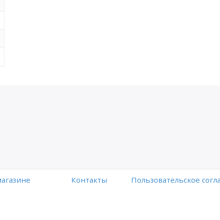
магазине
Контакты
Пользовательское сог
Работает на платформе
Digiseller