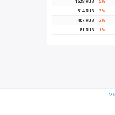
1628 RUB
5%
D9
814 RUB
3%
407 RUB
2%
D10
81 RUB
1%
D11
D12
O 