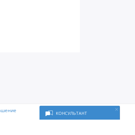
Глава
11
Д16
Д17
Д18
Д19
Д19 Лагранж
Д20
Д21
Д22
лашение
КОНСУЛЬТАНТ
Д23
Д24