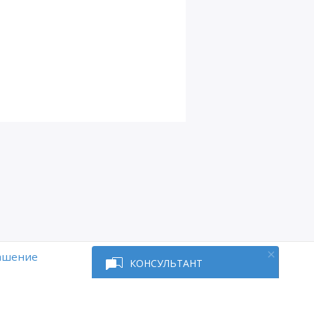
Глава
11
Д16
Д17
Д18
Д19
Д19 Лагранж
Д20
Д21
Д22
лашение
КОНСУЛЬТАНТ
Д23
Д24