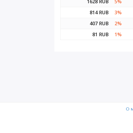
1628 RUB
5%
D9
814 RUB
3%
407 RUB
2%
D10
81 RUB
1%
D11
D12
O 