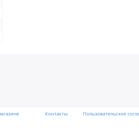
магазине
Контакты
Пользовательское сог
Работает на платформе
Digiseller