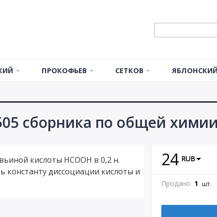
КИЙ
ПРОКОФЬЕВ
СЕТКОВ
ЯБЛОНСКИЙ 
а
С1
КР1
СР
СР1
Статика
тик
С2
К1
КР2
РГР
СР2
РГР1
Кинематика
05 сборника по общей химии
С3
К2
КР3
СР3
Динамика
ка
Д1
24
С4
К3
КР4
СР4
RUB
вьиной кислоты HCOOH в 0,2 н.
Д2
ть константу диссоциации кислоты и
С5
К4
Поштучно
КР1
СР5
Д3.1
Продано
1
шт.
КР2
СР6
Д3.2