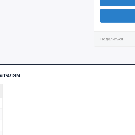
КР3
СР7
Д4.1
КР4
СР8
Д4.2
Д5
Поделиться
Д6
Д7.1
Д7.2
пателям
Д8