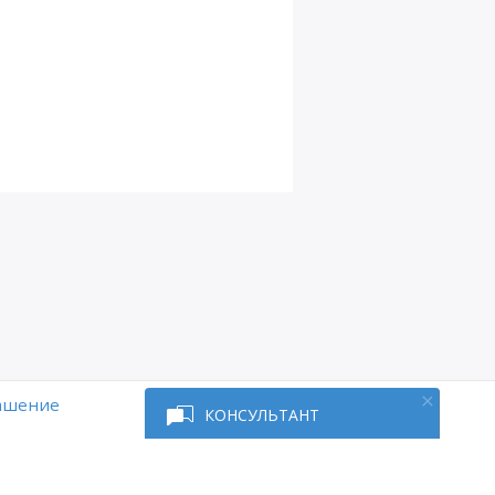
Глава
11
Д16
Д17
Д18
Д19
Д19 Лагранж
Д20
Д21
Д22
лашение
КОНСУЛЬТАНТ
Д23
Д24