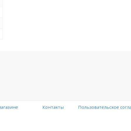
магазине
Контакты
Пользовательское сог
Работает на платформе
Digiseller