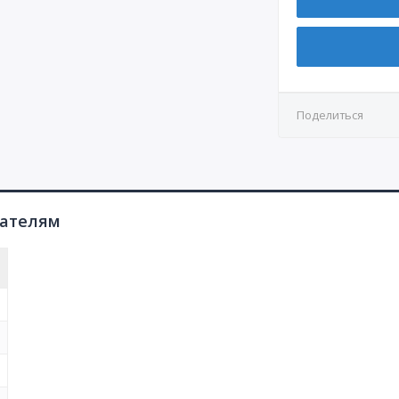
КР3
СР7
Д4.1
КР4
СР8
Д4.2
Д5
Поделиться
Д6
Д7.1
Д7.2
пателям
Д8