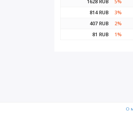
1628 RUB
5%
D9
814 RUB
3%
407 RUB
2%
D10
81 RUB
1%
D11
D12
O 