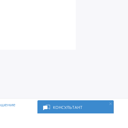
Глава
11
Д16
Д17
Д18
Д19
Д19 Лагранж
Д20
Д21
Д22
лашение
КОНСУЛЬТАНТ
Д23
Д24