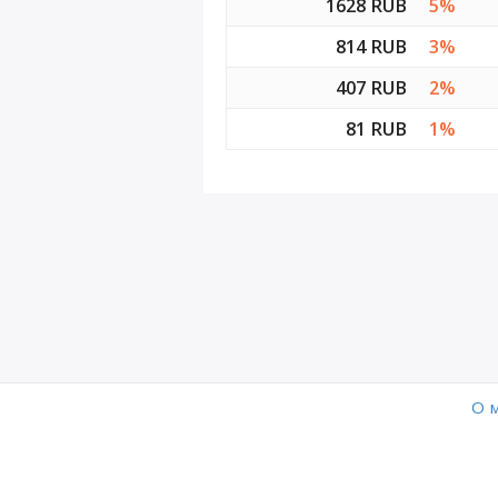
1628 RUB
5%
D9
814 RUB
3%
407 RUB
2%
D10
81 RUB
1%
D11
D12
O 