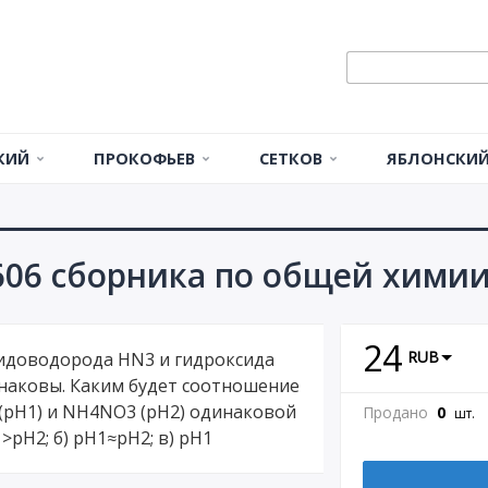
КИЙ
ПРОКОФЬЕВ
СЕТКОВ
ЯБЛОНСКИЙ 
а
С1
КР1
СР
СР1
Статика
тик
С2
К1
КР2
РГР
СР2
РГР1
Кинематика
06 сборника по общей химии
С3
К2
КР3
СР3
Динамика
ка
Д1
24
С4
К3
КР4
СР4
RUB
зидоводорода HN3 и гидроксида
Д2
аковы. Каким будет соотношение
С5
К4
Поштучно
КР1
СР5
(pH1) и NH4NO3 (pH2) одинаковой
Д3.1
Продано
0
шт.
pH2; б) pH1≈pH2; в) pH1
КР2
СР6
Д3.2