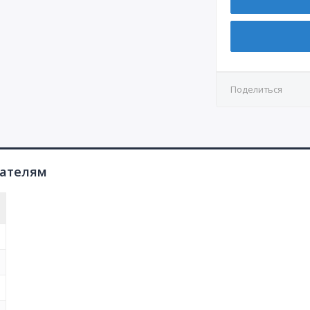
КР3
СР7
Д4.1
КР4
СР8
Д4.2
Д5
Поделиться
Д6
Д7.1
Д7.2
пателям
Д8