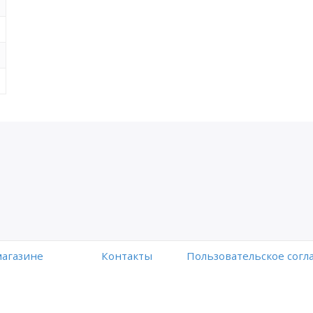
магазине
Контакты
Пользовательское сог
Работает на платформе
Digiseller