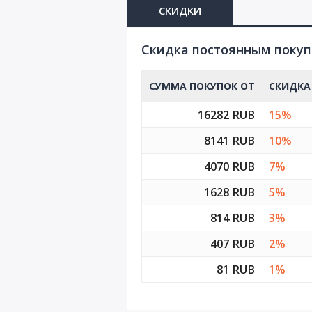
СКИДКИ
D9
Cкидка постоянным поку
D10
СУММА ПОКУПОК ОТ
СКИДКА
D11
16282 RUB
15%
D12
8141 RUB
10%
4070 RUB
7%
1628 RUB
5%
814 RUB
3%
407 RUB
2%
81 RUB
1%