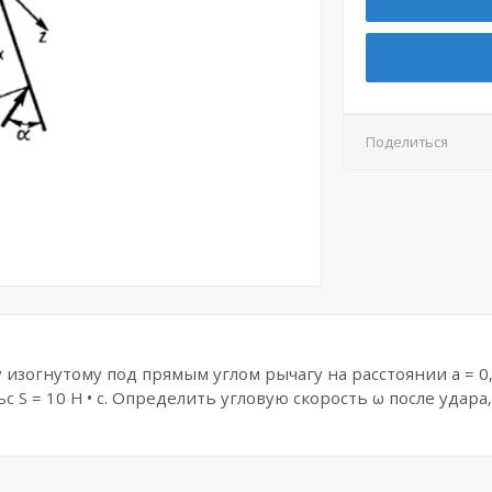
КР3
СР7
Д4.1
КР4
СР8
Д4.2
Д5
Поделиться
Д6
Д7.1
Д7.2
Д8
изог­нутому под прямым углом рычагу на расстоя­нии а = 0,
 S = 10 Н • с. Определить угловую скорость ω после удара