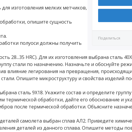
КР3
СР7
Д4.1
ь для изготовления мелких метчиков,
КР4
СР8
Д4.2
обработки, опишите сущность
Д5
та.
Поделиться
бработки полуоси должны получить
Д6
ть 28...35 HRC). Для их изготовления выбрана сталь 40
Д7.1
руппу стали по назначению. Назначьте и обоснуйте реж
Д7.2
нив влияние легирования на превращения, происходящ
стали. Опишите микроструктуру и свойства изделий по
Д8
ыбрана сталь 9X18. Укажите состав и определите группу
м термической обработки, дайте его обоснование и ук
ибров после термической обработки. Объясните назнач
 деталей самолета выбран сплав АЛ2. Приведите химич
овления деталей из данного сплава. Опишите методы п