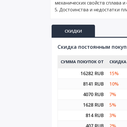
механических свойств сплава и 
5. Достоинства и недостатки п
D9
D10
СКИДКИ
D11
Cкидка постоянным поку
D12
СУММА ПОКУПОК ОТ
СКИДКА
16282 RUB
15%
8141 RUB
10%
4070 RUB
7%
1628 RUB
5%
814 RUB
3%
407 RUB
2%